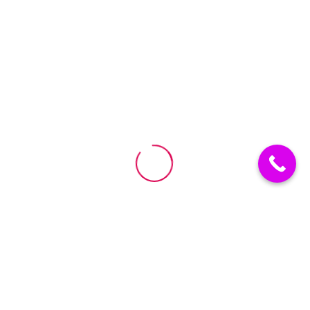
vélo enfant
Vélo Enfant Fille 12 Pouces Elegance – Avec Panier et
Roulettes
1.349,00
DH
749,00
DH
-60%